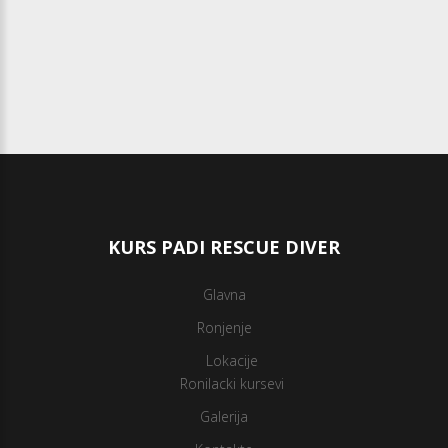
KURS PADI RESCUE DIVER
Glavna
Ronjenje
Lokacije
Ronilacki kursevi
Galerija