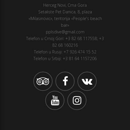
Herceg Novi, Crna Gora
Setaliste Pet Danica, 8, plaza
«Milasinovic», teritorija «People's beach
bar»
pplsdive@gmail.com
Telefon u Crnoj Gori:
+3 82 68 117558
;
+3
82 68 160216
Telefon u Rusiji:
+7 926 474 15 52
Telefon u Srbiji:
+3 81 64 1157206