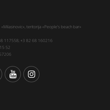
a «Milasinovic», teritorija «People's beach bar»
68 117558
;
+3 82 68 160216
15 52
157206