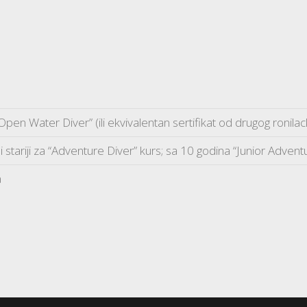
 “Open Water Diver” (ili ekvivalentan sertifikat od drugog ronil
i stariji za “Adventure Diver” kurs; sa 10 godina “Junior Adventu
a