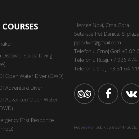
I COURSES
Herceg Novi, Crna Gora
Setaliste Pet Danica, 8, plaz
pplsdive@gmail.com
maker
Telefon u Crnoj Gori:
+3 82 
 Discover Scuba Diving
Telefon u Rusiji:
+7 926 474 
ve)
Telefon u Srbiji:
+3 81 64 1
DI Open Water Diver (OWD)
DI Adventure Diver
DI Advanced Open Water
AOWD)
ergency First Responce
Peoples
R
onilacki klub
© 2014 -
2026
.
omoci)