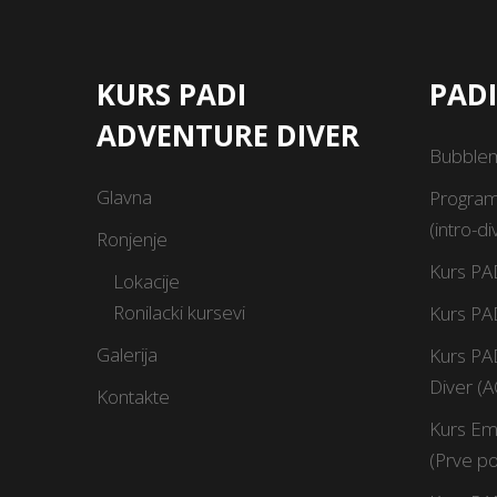
KURS PADI
PAD
ADVENTURE DIVER
Bubble
Glavna
Program
(intro-di
Ronjenje
Kurs PA
Lokacije
Ronilacki kursevi
Kurs PA
Galerija
Kurs PA
Diver (
Kontakte
Kurs Em
(Prve p