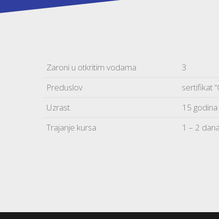
Zaroni u otkritim vodama
3
Preduslov
sertifikat
Uzrast
15 godina 
Trajanje kursa
1 – 2 dan