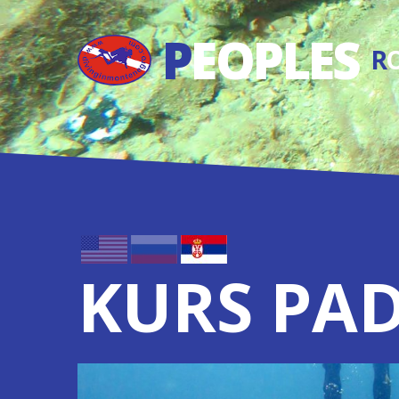
P
EOPLES
R
O
KURS PAD