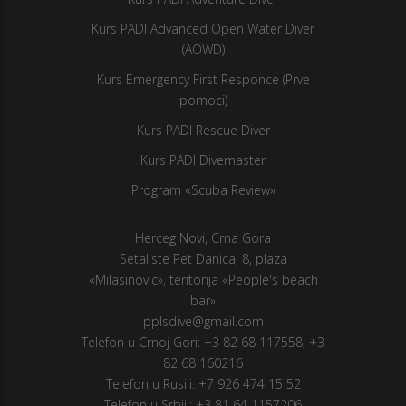
Kurs PADI Advanced Open Water Diver
(AOWD)
Kurs Emergency First Responce (Prve
pomoci)
Kurs PADI Rescue Diver
Kurs PADI Divemaster
Program «Scuba Review»
Herceg Novi, Crna Gora
Setaliste Pet Danica, 8, plaza
«Milasinovic», teritorija «People's beach
bar»
pplsdive@gmail.com
Telefon u Crnoj Gori:
+3 82 68 117558
;
+3
82 68 160216
Telefon u Rusiji:
+7 926 474 15 52
Telefon u Srbiji:
+3 81 64 1157206