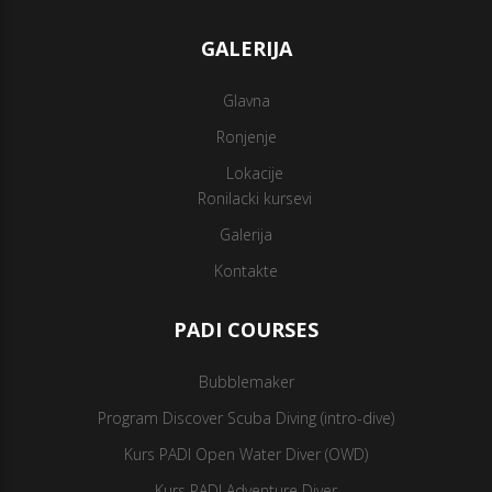
GALERIJA
Glavna
Ronjenje
Lokacije
Ronilacki kursevi
Galerija
Kontakte
PADI COURSES
Bubblemaker
Program Discover Scuba Diving (intro-dive)
Kurs PADI Open Water Diver (OWD)
Kurs PADI Adventure Diver